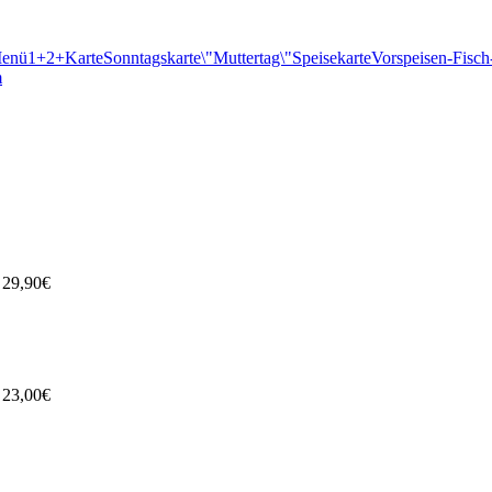
Menü1+2+Karte
Sonntagskarte
\"Muttertag\"
Speisekarte
Vorspeisen-Fisc
m
29,90€
23,00€