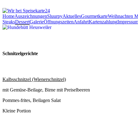
Home
Auszeichnungen
Sluurpy
Aktuelles
Gourmetkarte
Weihnachten 
Steaks
Dessert
Galerie
Öffnungszeiten
Anfahrt
Kartenzahlung
Impressu
Schnitzelgerichte
Kalbsschnitzel (Wienerschnitzel)
mit Gemüse-Beilage, Birne mit Preiselbeeren
Pommes-frites, Beilagen Salat
Kleine Portion