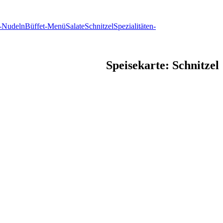
h-Nudeln
Büffet-Menü
Salate
Schnitzel
Spezialitäten-
Speisekarte: Schnitzel